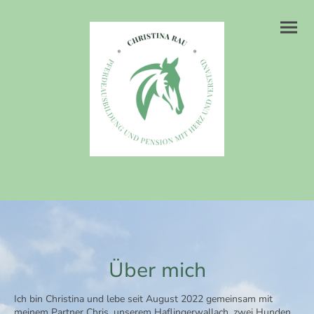
Über mich
Ich bin Christina und lebe seit August 2022 gemeinsam mit
meinem Partner Chris, unserem Haflingerwallach, zwei Hunden