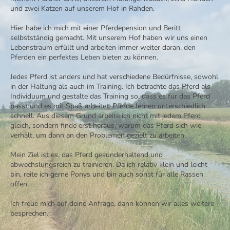
und zwei Katzen auf unserem Hof in Rahden.
Hier habe ich mich mit einer Pferdepension und Beritt
selbstständig gemacht. Mit unserem Hof haben wir uns einen
Lebenstraum erfüllt und arbeiten immer weiter daran, den
Pferden ein perfektes Leben bieten zu können.
Jedes Pferd ist anders und hat verschiedene Bedürfnisse, sowohl
in der Haltung als auch im Training. Ich betrachte das Pferd als
Individuum und gestalte das Training so, dass es für das Pferd
passt und es mit Spaß arbeitet. Pferde lernen unterschiedlich
schnell. Aus diesem Grund arbeite ich nicht mit jedem Pferd
gleich, sondern finde erst heraus, warum das Pferd sich wie
verhält, um dann an den Problemen gezielt zu arbeiten.
Mein Ziel ist es, das Pferd gesunderhaltend und
abwechslungsreich zu trainieren. Da ich relativ klein und leicht
bin, reite ich gerne Ponys und bin auch sonst für alle Rassen
offen.
Ich freue mich auf deine Anfrage, dann können wir alles weitere
besprechen.